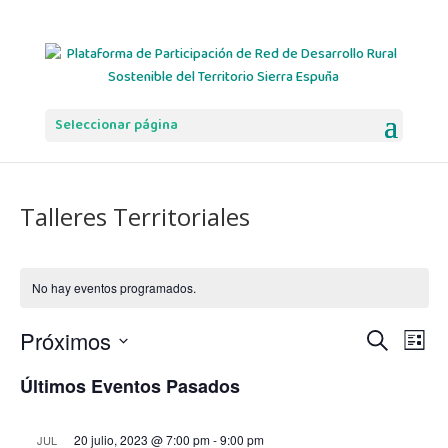
Seleccionar página
Talleres Territoriales
No hay eventos programados.
Navega
Na
Próximos
Buscar
Lista
de
de
Selecciona
vis
búsqu
Últimos Eventos Pasados
la
de
y
fecha.
Eve
vistas
20 julio, 2023 @ 7:00 pm
-
9:00 pm
JUL